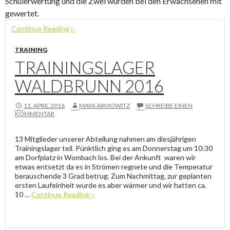
Schülerwertung und die Zwei wurden bei den Erwachsenen mit
gewertet.
Continue Reading ››
TRAINING
TRAININGSLAGER
WALDBRUNN 2016
11. APRIL 2016
MAYA ARMOWITZ
SCHREIBE EINEN
KOMMENTAR
13 Mitglieder unserer Abteilung nahmen am diesjährigen
Trainingslager teil. Pünktlich ging es am Donnerstag um 10:30
am Dorfplatz in Wombach los. Bei der Ankunft waren wir
etwas entsetzt da es in Strömen regnete und die Temperatur
berauschende 3 Grad betrug. Zum Nachmittag, zur geplanten
ersten Laufeinheit wurde es aber wärmer und wir hatten ca.
10 …
Continue Reading ››