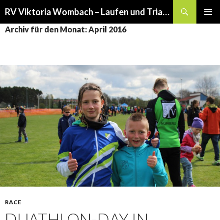
Suchen
RV Viktoria Wombach – Laufen und Triathlon
SPRINGE
PRIMÄR
Archiv für den Monat: April 2016
ZUM
MENÜ
INHALT
RACE
DUATHLON-DAY IN