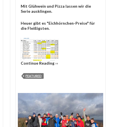
Mit Glühwein und Pizza lassen wir die
Serie ausklingen.
Heuer gibt es "Eichhörnchen-Preise" für
die Fleißigsten.
Continue Reading ››
FEATURED