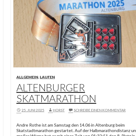
ALLGEMEIN
,
LAUFEN
ALTENBURGER
SKATMARATHON
25. JUNI 2025
HORST
SCHREIBE EINEN KOMMENTAR
Andre Rothe ist am Samstag den 14.06 in Altenburg beim
Skatstadtmarathon gestartet. Auf der Halbmarathondistanz un
großer Wärme hat er mit einer Zeit von 01:32:51 den 8. Platz in