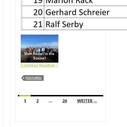
Vom Nebel in die
Sonne!
Continue Reading ››
FEATURED
Beitrags-
1
2
…
26
WEITER →
Navigation