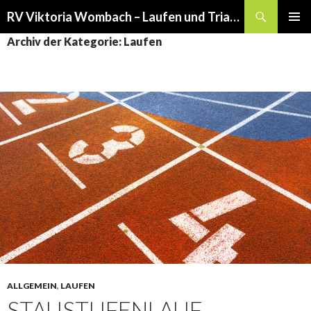
Suchen
RV Viktoria Wombach – Laufen und Triathlon
SPRINGE
PRIMÄR
Archiv der Kategorie: Laufen
ZUM
MENÜ
INHALT
ALLGEMEIN
,
LAUFEN
STAUSTUFENLAUF