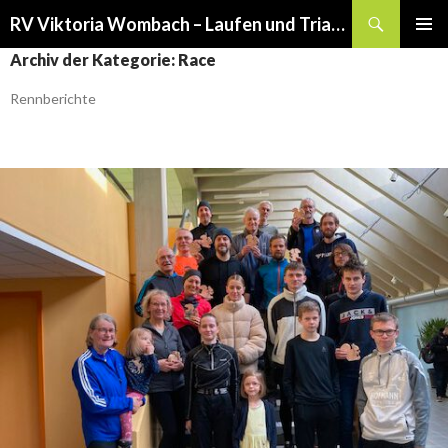
Suchen
RV Viktoria Wombach – Laufen und Triathlon
SPRINGE
PRIMÄR
Archiv der Kategorie: Race
ZUM
MENÜ
INHALT
Rennberichte