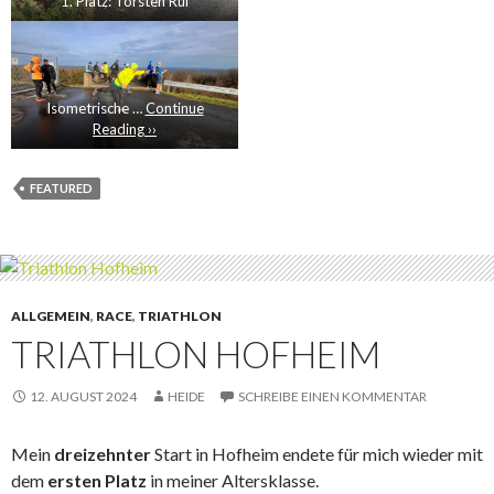
1. Platz: Torsten Ruf
Isometrische …
Continue
Reading ››
FEATURED
ALLGEMEIN
,
RACE
,
TRIATHLON
TRIATHLON HOFHEIM
12. AUGUST 2024
HEIDE
SCHREIBE EINEN KOMMENTAR
Mein
dreizehnter
Start in Hofheim endete für mich wieder mit
dem
ersten Platz
in meiner Altersklasse.