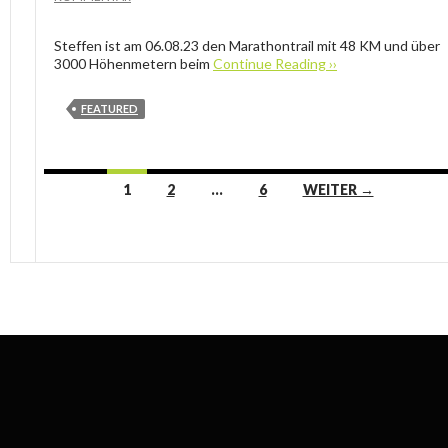
Steffen ist am 06.08.23 den Marathontrail mit 48 KM und über
3000 Höhenmetern beim
Continue Reading ››
FEATURED
Beitrags-
1
2
…
6
WEITER →
Navigation