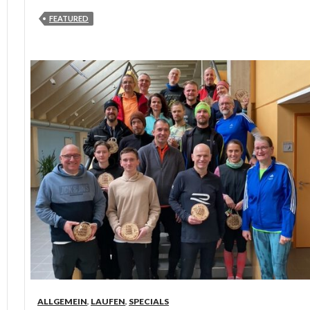
FEATURED
ALLGEMEIN
,
LAUFEN
,
SPECIALS