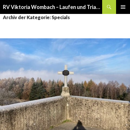
Suchen
RV Viktoria Wombach – Laufen und Triathlon
SPRINGE
PRIMÄR
Archiv der Kategorie: Specials
ZUM
MENÜ
INHALT