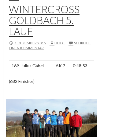
WINTERCROSS
GOLDBACH 5.
LAUF
7. DEZEMBER 2015
HEIDE
SCHREIBE
EINEN KOMMENTAR
169. Julius Gabel
AK 7
0:48:53
(682 Finisher)