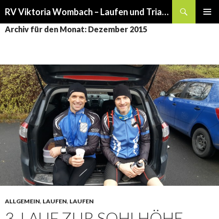
Suchen
RV Viktoria Wombach – Laufen und Triathlon
SPRINGE
PRIMÄR
Archiv für den Monat: Dezember 2015
ZUM
MENÜ
INHALT
ALLGEMEIN
,
LAUFEN
,
LAUFEN
3. LAUF ZUR SOHLHÖHE