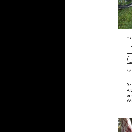
TR
Be
Al
er
Wa