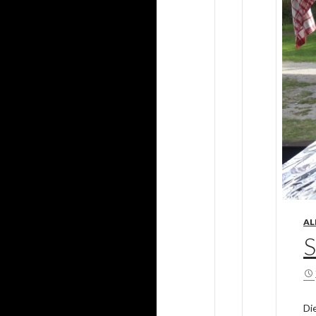
AL
Di