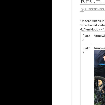
RECHT
21. SEPTEMBER
Unsere Abteilung
Strecke mit viel
4,7 km Hobby - / 
Platz
Armowi
3
Platz
Armowi
9