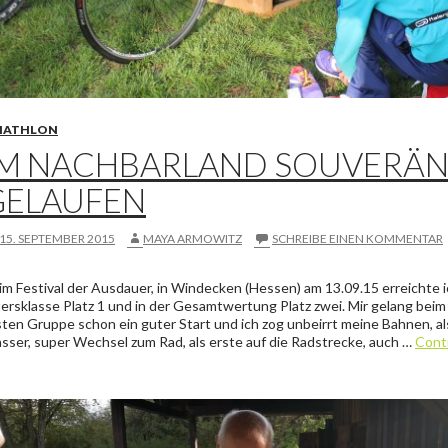
IATHLON
IM NACHBARLAND SOUVERÄN 
GELAUFEN
15. SEPTEMBER 2015
MAYA ARMOWITZ
SCHREIBE EINEN KOMMENTAR
im Festival der Ausdauer, in Windecken (Hessen) am 13.09.15 erreichte i
tersklasse Platz 1 und in der Gesamtwertung Platz zwei. Mir gelang bei
sten Gruppe schon ein guter Start und ich zog unbeirrt meine Bahnen, a
sser, super Wechsel zum Rad, als erste auf die Radstrecke, auch …
Conti