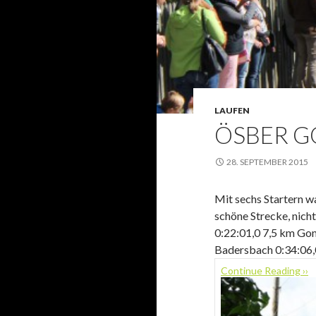
LAUFEN
ÖSBER G
28. SEPTEMBER 2015
Mit sechs Startern w
schöne Strecke, nich
0:22:01,0 7,5 km Gons
Badersbach 0:34:06,
Continue Reading ››