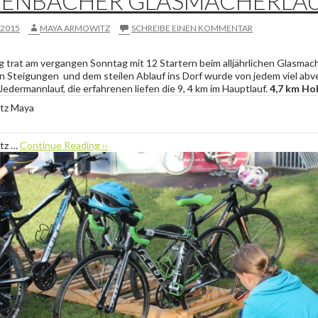
ENBACHER GLASMACHERLA
 2015
MAYA ARMOWITZ
SCHREIBE EINEN KOMMENTAR
 trat am vergangen Sonntag mit 12 Startern beim alljährlichen Glasmach
en Steigungen und dem steilen Ablauf ins Dorf wurde von jedem viel abv
Jedermannlauf, die erfahrenen liefen die 9, 4 km im Hauptlauf.
4,7 km Ho
tz Maya
tz …
Continue Reading ››