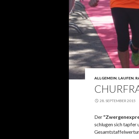
ALLGEMEIN
,
LAUFEN
,
R
CHURFRA
28. SEPTEMBER 2015
Der
"Zwergenexpre
schlugen sich tapfer 
Gesamtstaffelwertung