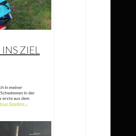
INS ZIEL
ch in meiner
m Schwimmen in der
ls erste aus dem
nue Reading ››