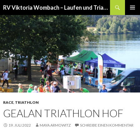
Suchen
RV Viktoria Wombach – Laufen und Triathlon
SPRINGE
PRIMÄR
ZUM
MENÜ
INHALT
RACE
,
TRIATHLON
GEALAN TRIATHLON HOF
19. JULI 2022
MAYA ARMOWITZ
SCHREIBE EINEN KOMMENTAR