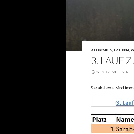
ALLGEMEIN
,
LAUFEN
,
R
3. LAUF 
26. NOVEMBER 2023
Sarah-Lena wird immer