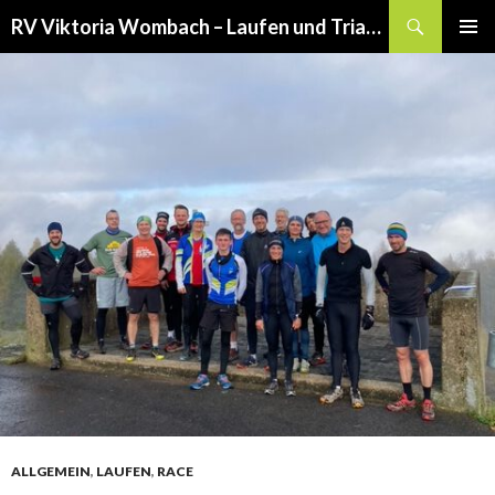
Suchen
RV Viktoria Wombach – Laufen und Triathlon
SPRINGE
PRIMÄR
ZUM
MENÜ
INHALT
ALLGEMEIN
,
LAUFEN
,
RACE