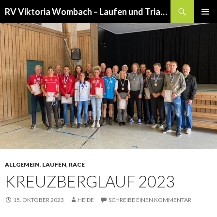
Suchen
RV Viktoria Wombach – Laufen und Triathlon
SPRINGE
PRIMÄR
ZUM
MENÜ
INHALT
ALLGEMEIN
,
LAUFEN
,
RACE
KREUZBERGLAUF 2023
15. OKTOBER 2023
HEIDE
SCHREIBE EINEN KOMMENTAR