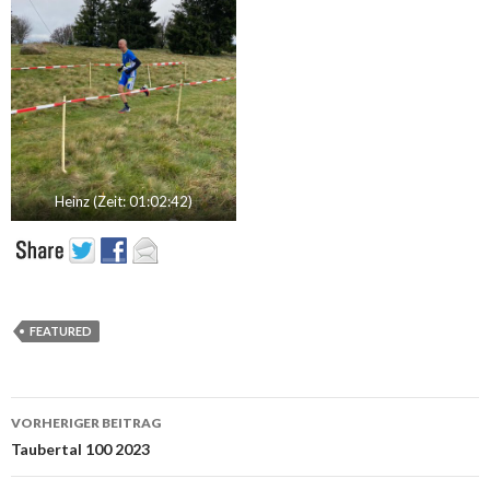
Heinz (Zeit: 01:02:42)
FEATURED
Beitrags-
VORHERIGER BEITRAG
Navigation
Taubertal 100 2023