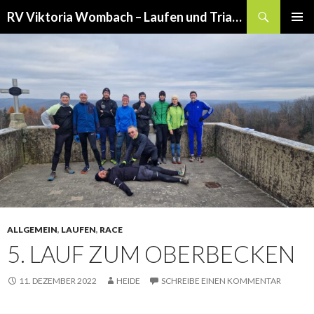
Suchen
RV Viktoria Wombach – Laufen und Triathlon
SPRINGE
PRIMÄR
ZUM
MENÜ
INHALT
ALLGEMEIN
,
LAUFEN
,
RACE
5. LAUF ZUM OBERBECKEN
11. DEZEMBER 2022
HEIDE
SCHREIBE EINEN KOMMENTAR