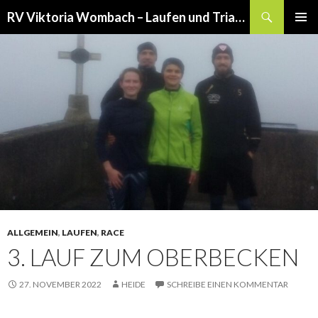
Suchen
RV Viktoria Wombach – Laufen und Triathlon
SPRINGE
PRIMÄR
ZUM
MENÜ
INHALT
ALLGEMEIN
,
LAUFEN
,
RACE
3. LAUF ZUM OBERBECKEN
27. NOVEMBER 2022
HEIDE
SCHREIBE EINEN KOMMENTAR