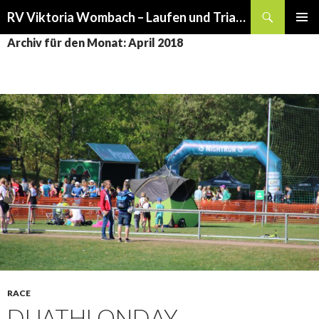
Suchen
RV Viktoria Wombach – Laufen und Triathlon
SPRINGE
PRIMÄR
Archiv für den Monat: April 2018
ZUM
MENÜ
INHALT
RACE
DUATHLONDAY