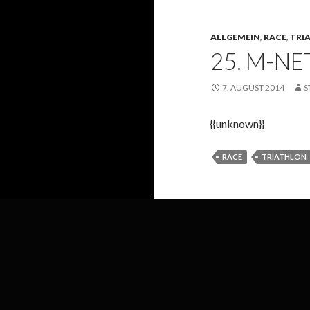
ALLGEMEIN
,
RACE
,
TRI
25. M-N
7. AUGUST 2014
S
{{unknown}}
RACE
TRIATHLON