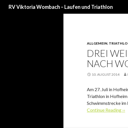
Suchen
RV Viktoria Wombach – Laufen und Triathlon
ALLGEMEIN
,
TRIATHL
DREI WEI
NACH W
10. AUGUST 2014
Am 27. Juli in Hofhe
Triathlon in Hofheim
Schwimmstrecke im El
Continue Reading ››