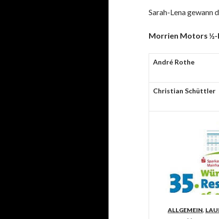
Sarah-Lena gewann d
Morrien Motors ½
André Rothe
Christian Schüttler
Heinz …
Continue Re
FEATURED
ALLGEMEIN
,
LAU