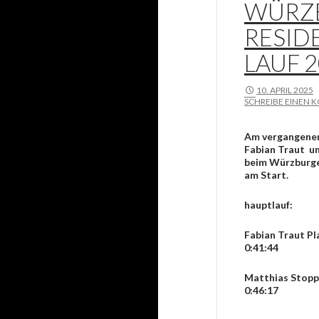
WÜRZ
RESID
LAUF 
10. APRIL 2025
SCHREIBE EINEN
Am vergangene
Fabian Traut u
beim Würzburge
am Start.
hauptlauf:
Fabian Traut Pla
0:41:44
Matthias Stopp 
0:46:17