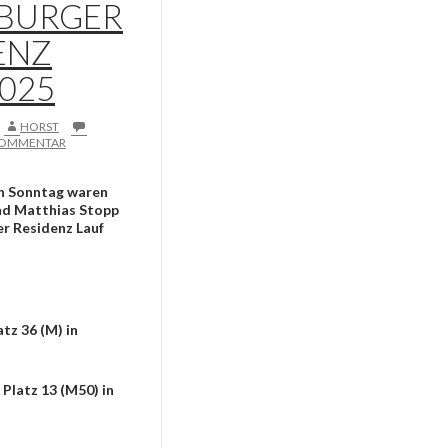
BURGER
ENZ
2025
HORST
 KOMMENTAR
n Sonntag waren
nd Matthias Stopp
r Residenz Lauf
tz 36 (M) in
Platz 13 (M50) in